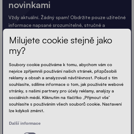
novinkami
Vždy aktuální. Žádný spam! Obdržíte pouze užitečné
informace napsané srozumitelně, stručně a
kompaktně. Stejně jako naše stany.
Milujete cookie stejně jako
LOADING - LOADING - LOADING - LOADING -
my?
PŘIJMOUT ZÁSADY OCHRANY SOUKROMÍ
Soubory cookie používáme k tomu, abychom vám co
nejvíce zpříjemnili používání našich stránek, přizpůsobili
reklamy a obsah a analyzovali návštěvnost. Pokud s tím
souhlasíte, sdílíme informace o tom, jak používáte webové
stránky, s našimi partnery pro účely reklamy, analýzy a
Odeslat
sociálních médií. Kliknutím na tlačítko „Přijmout vše“
souhlasíte s používáním všech souborů cookie. Nastavení
lze kdykoli změnit.
© Ecotent®
Katalog
Impressum
Privacy
Další informace
Kontakt
Cookies
Sitemap