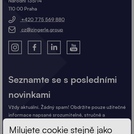
Národní 135/14
110 00 Praha
+420 775 569 880
cz@zingerle.group
Seznamte se s posledními
novinkami
Vždy aktuální. Žádný spam! Obdržíte pouze užitečné
informace napsané srozumitelně, stručně a
kompaktně. Stejně jako naše stany.
Milujete cookie stejně jako