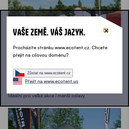
VAŠE ZEMĚ. VÁŠ JAZYK.
Procházíte stránku www.ecotent.cz. Chcete
přejít na cílovou doménu?
Zůstat na www.ecotent.cz
Přejít na www.ecotent.us
Eventové stany
Ideální pro velké akce i menší oslavy