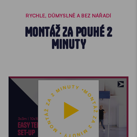
RYCHLE, DŮMYSLNĚ A BEZ NÁŘADÍ
MONTÁŽ ZA POUHÉ 2
MINUTY
MONTÁŽ ZA 2 MINUTY • MONTÁŽ ZA 2 MINUTY •