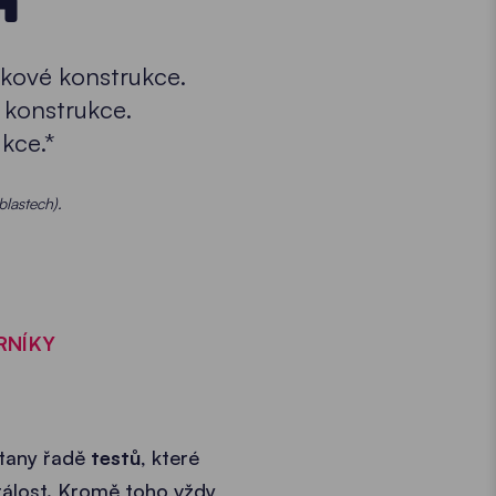
íkové konstrukce.
 konstrukce.
kce.*
blastech).
RNÍKY
stany řadě
testů
, které
stálost. Kromě toho vždy