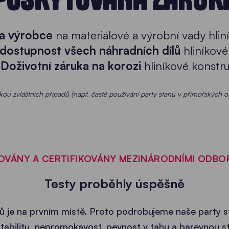
ka výrobce
na materiálové a výrobní vady hlin
 dostupnost všech náhradních dílů
hliníkové
Doživotní záruka na korozi
hliníkové konstru
kou zvláštních případů (např. časté používání party stanu v přímořských o
OVÁNY A CERTIFIKOVÁNY MEZINÁRODNÍMI ODBO
Testy proběhly úspěšně
ů je na prvním místě. Proto podrobujeme naše party 
u, stabilitu, nepromokavost, pevnost v tahu a barevnou 