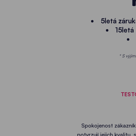
5letá záru
15letá
* S výjim
TEST
Spokojenost zákazník
potvrzují jejich kvalit