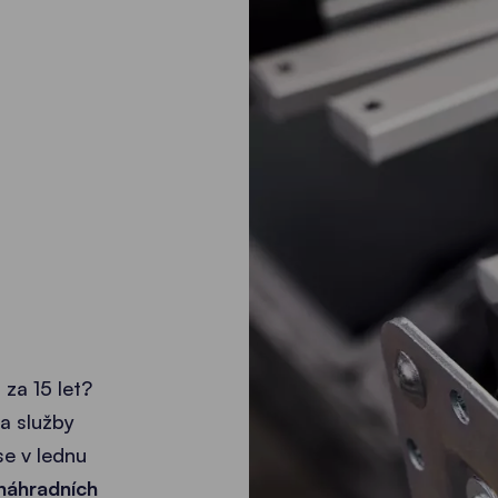
 za 15 let?
na služby
e v lednu
 náhradních