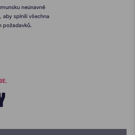
 Rumunsku neúnavně
, aby splnili všechna
ch požadavků.
BE.
Y