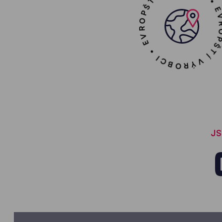
EVROPŠTÍ VÝROBCI • EVROPŠTÍ VÝ
JS