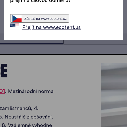
NAŠE CERTIFIKÁTY
přejít na cílovou doménu?
Zůstat na www.ecotent.cz
Přejít na www.ecotent.us
CE
01
. Mezinárodní norma
í zaměstnanců, 4.
6. Neustálé zlepšování,
h, 8. Vzájemně výhodné