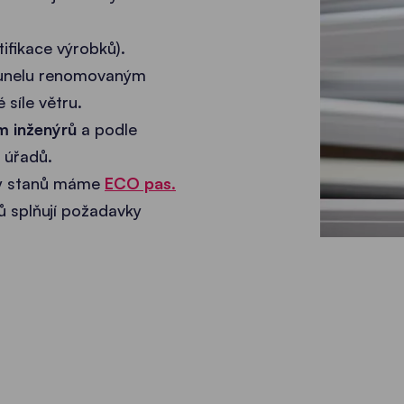
tifikace výrobků).
tunelu renomovaným
 síle větru.
m inženýrů
a podle
 úřadů.
rty stanů máme
ECO pas
.
ů splňují požadavky