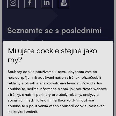
Seznamte se s posledními
novinkami
Milujete cookie stejně jako
Vždy aktuální. Žádný spam! Obdržíte pouze užitečné
my?
informace napsané srozumitelně, stručně a
kompaktně. Stejně jako naše stany.
Soubory cookie používáme k tomu, abychom vám co
nejvíce zpříjemnili používání našich stránek, přizpůsobili
reklamy a obsah a analyzovali návštěvnost. Pokud s tím
LOADING - LOADING - LOADING - LOADING -
souhlasíte, sdílíme informace o tom, jak používáte webové
PŘIJMOUT ZÁSADY OCHRANY SOUKROMÍ
stránky, s našimi partnery pro účely reklamy, analýzy a
sociálních médií. Kliknutím na tlačítko „Přijmout vše“
souhlasíte s používáním všech souborů cookie. Nastavení
lze kdykoli změnit.