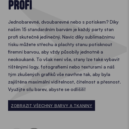
PROFI
Jednobarevné, dvoubarevné nebo s potiskem? Díky
našim 15 standardním barvám je každý party stan
profi skutečně jedinečný. Navíc díky sublimačnímu
tisku můžete střechu a plachty stanu potisknout
firemní barvou, aby vždy působily jednotně a
neokoukaně. To však není vše, stany lze také vybavit
tištěnými logy, fotografiemi nebo texturami a náš
tým zkušených grafiků vše navrhne tak, aby byla
zajištěna maximální viditelnost, čitelnost a přesnost.
Využijte sílu barev, abyste se odlišili!
ZOBRAZIT VŠECHNY BARVY A TKANINY