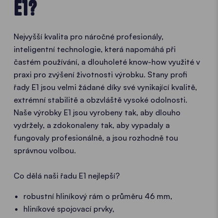
E1?
Nejvyšší kvalita pro náročné profesionály,
inteligentní technologie, která napomáhá při
častém používání, a dlouholeté know-how využité v
praxi pro zvýšení životnosti výrobku. Stany profi
řady E1 jsou velmi žádané díky své vynikající kvalitě,
extrémní stabilitě a obzvláště vysoké odolnosti.
Naše výrobky E1 jsou vyrobeny tak, aby dlouho
vydržely, a zdokonaleny tak, aby vypadaly a
fungovaly profesionálně, a jsou rozhodně tou
správnou volbou.
Co dělá naši řadu E1 nejlepší?
robustní hliníkový rám o průměru 46 mm,
hliníkové spojovací prvky,