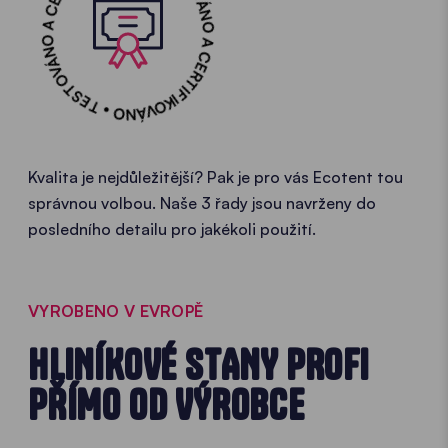
TESTOVÁNO A CERTIFIKOVÁNO • TESTOVÁNO A CERTIFIKOVÁNO •
Kvalita je nejdůležitější? Pak je pro vás Ecotent tou
správnou volbou. Naše 3 řady jsou navrženy do
posledního detailu pro jakékoli použití.
VYROBENO V EVROPĚ
HLINÍKOVÉ STANY PROFI
PŘÍMO OD VÝROBCE