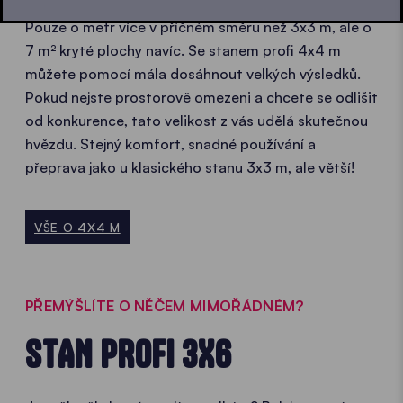
Pouze o metr více v příčném směru než 3x3 m, ale o
7 m² kryté plochy navíc. Se stanem profi 4x4 m
můžete pomocí mála dosáhnout velkých výsledků.
Pokud nejste prostorově omezeni a chcete se odlišit
od konkurence, tato velikost z vás udělá skutečnou
hvězdu. Stejný komfort, snadné používání a
přeprava jako u klasického stanu 3x3 m, ale větší!
VŠE O 4X4 M
PŘEMÝŠLÍTE O NĚČEM MIMOŘÁDNÉM?
STAN PROFI 3X6