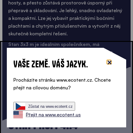
hosty, a přesto zůstává prostorově úsporný při
přepravě a skladování. Je lehký, snadno ovladatelný
a kompaktní. Lze jej vybavit praktickými bočními
plachtami a chytrým příslušenstvím a vytvořit z něj
skutečně kompletní řešení.
Stan 3x3 m je ideálním společníkem, má
profesionální vzhled a široké využití: kdykoli a
kdekoli.
VAŠE ZEMĚ. VÁŠ JAZYK.
OBJEVTE STAN 3X3 M
Procházíte stránku www.ecotent.cz. Chcete
přejít na cílovou doménu?
Zůstat na www.ecotent.cz
JEŠTĚ VĚTŠÍ
Přejít na www.ecotent.us
STAN PROFI 4X4