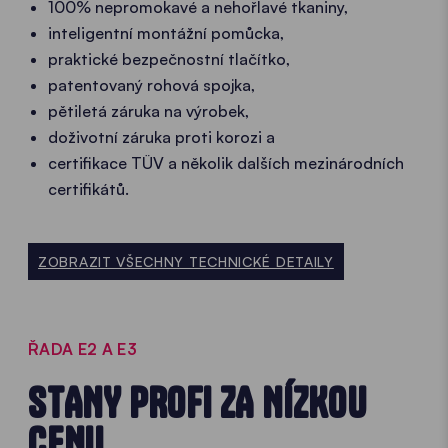
100% nepromokavé a nehořlavé tkaniny,
inteligentní montážní pomůcka,
praktické bezpečnostní tlačítko,
patentovaný rohová spojka,
pětiletá záruka na výrobek,
doživotní záruka proti korozi a
certifikace TÜV a několik dalších mezinárodních
certifikátů.
ZOBRAZIT VŠECHNY TECHNICKÉ DETAILY
ŘADA E2 A E3
STANY PROFI ZA NÍZKOU
CENU