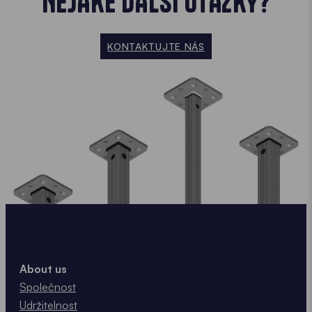
NĚJAKÉ DALŠÍ OTÁZKY?
KONTAKTUJTE NÁS
About us
Společnost
Udržitelnost