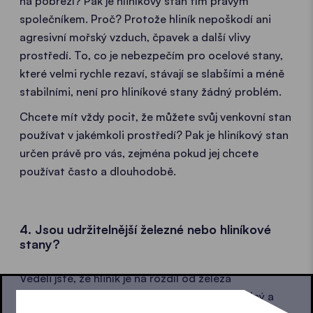
na pobřeží? Pak je hliníkový stan tím pravým
společníkem. Proč? Protože hliník nepoškodí ani
agresivní mořský vzduch, čpavek a další vlivy
prostředí. To, co je nebezpečím pro ocelové stany,
které velmi rychle rezaví, stávají se slabšími a méně
stabilními, není pro hliníkové stany žádný problém.
Chcete mít vždy pocit, že můžete svůj venkovní stan
používat v jakémkoli prostředí? Pak je hliníkový stan
určen právě pro vás, zejména pokud jej chcete
používat často a dlouhodobě.
4. Jsou udržitelnější železné nebo hliníkové
stany?
Věděli jste, že hliník je na rozdíl od železa
udržitelnější? Ne? Hliník je 100% recyklovatelný a