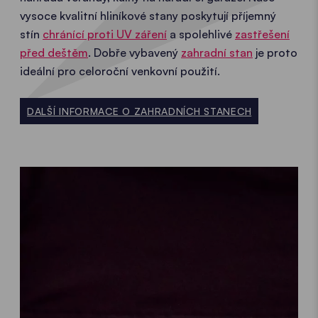
vysoce kvalitní hliníkové stany poskytují příjemný
stín
chránící proti UV záření
a spolehlivé
zastřešení
před deštěm
. Dobře vybavený
zahradní stan
je proto
ideální pro celoroční venkovní použití.
DALŠÍ INFORMACE O ZAHRADNÍCH STANECH