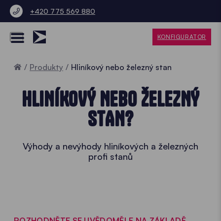
+420 775 569 880
KONFIGURATOR
Home
Produkty
Hliníkový nebo železný stan
HLINÍKOVÝ NEBO ŽELEZNÝ
STAN?
Výhody a nevýhody hliníkových a železných
profi stanů
ROZHODNĚTE SE UVĚDOMĚLE NA ZÁKLADĚ