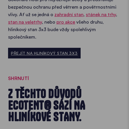
bezpečnou ochranu před větrem a povětrnostními
vlivy. Ať už se jedná o
zahradní stan
,
stánek na trhy
,
stan na veletrhy
, nebo
pro akce
všeho druhu,
hliníkový stan 3x3 bude vždy spolehlivým
společníkem.
PŘEJÍT NA HLINÍKOVÝ STAN 3X3
SHRNUTÍ
Z TĚCHTO DŮVODŮ
ECOTENT® SÁZÍ NA
HLINÍKOVÉ STANY.