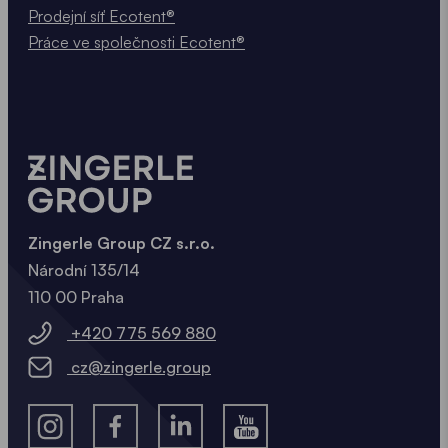
Prodejní síť Ecotent®
Práce ve společnosti Ecotent®
Zingerle Group CZ s.r.o.
Národní 135/14
110 00 Praha
+420 775 569 880
cz@zingerle.group