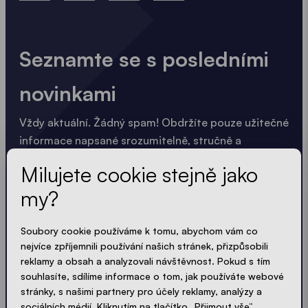
Seznamte se s posledními
novinkami
Vždy aktuální. Žádný spam! Obdržíte pouze užitečné
informace napsané srozumitelně, stručně a
kompaktně. Stejně jako naše stany.
Milujete cookie stejně jako
LOADING - LOADING - LOADING - LOADING -
my?
PŘIJMOUT ZÁSADY OCHRANY SOUKROMÍ
Soubory cookie používáme k tomu, abychom vám co
nejvíce zpříjemnili používání našich stránek, přizpůsobili
reklamy a obsah a analyzovali návštěvnost. Pokud s tím
souhlasíte, sdílíme informace o tom, jak používáte webové
stránky, s našimi partnery pro účely reklamy, analýzy a
Odeslat
sociálních médií. Kliknutím na tlačítko „Přijmout vše“