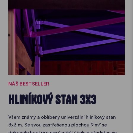
NÁŠ BESTSELLER
HLINÍKOVÝ STAN 3X3
Všem známý a oblíbený univerzální hliníkový stan
3x3 m. Se svou zastřešenou plochou 9 m² se
dokonale hodí pro nejrůznější účely a představuje