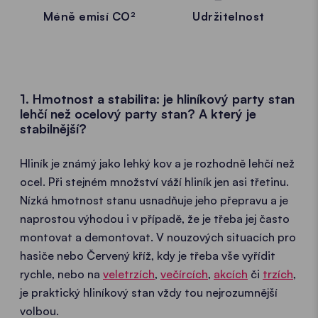
Méně emisí CO²
Udržitelnost
1. Hmotnost a stabilita: je hliníkový party stan
lehčí než ocelový party stan? A který je
stabilnější?
Hliník je známý jako lehký kov a je rozhodně lehčí než
ocel. Při stejném množství váží hliník jen asi třetinu.
Nízká hmotnost stanu usnadňuje jeho přepravu a je
naprostou výhodou i v případě, že je třeba jej často
montovat a demontovat. V nouzových situacích pro
hasiče nebo Červený kříž, kdy je třeba vše vyřídit
rychle, nebo na
veletrzích
,
večírcích
,
akcích
či
trzích
,
je praktický hliníkový stan vždy tou nejrozumnější
volbou.